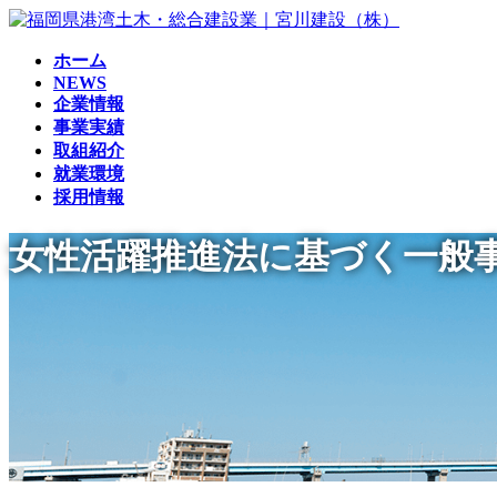
コ
ナ
ン
ビ
ホーム
テ
ゲ
NEWS
ン
ー
企業情報
ツ
シ
事業実績
へ
ョ
取組紹介
ス
ン
就業環境
キ
に
採用情報
ッ
移
プ
動
女性活躍推進法に基づく一般